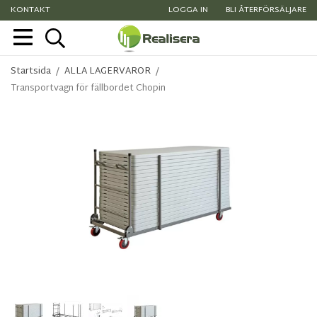
KONTAKT
LOGGA IN
BLI ÅTERFÖRSÄLJARE
Startsida
/
ALLA LAGERVAROR
/
Transportvagn för fällbordet Chopin