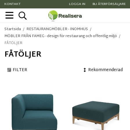
KONTAKT
LOGGA IN
BLI ÅTERFÖRSÄLJARE
Startsida
/
RESTAURANGMÖBLER - INOMHUS
/
MÖBLER FRÅN FAMEG - design för restaurang och offentlig miljö
/
FÅTÖLJER
FÅTÖLJER
FILTER
Rekommenderad