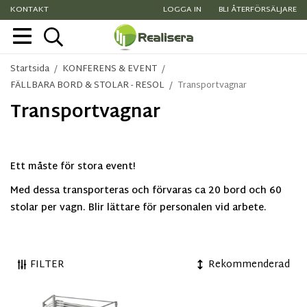
KONTAKT
LOGGA IN
BLI ÅTERFÖRSÄLJARE
Startsida
/
KONFERENS & EVENT
/
FÄLLBARA BORD & STOLAR - RESOL
/
Transportvagnar
Transportvagnar
Ett måste för stora event!
Med dessa transporteras och förvaras ca 20 bord och 60
stolar per vagn. Blir lättare för personalen vid arbete.
FILTER
Rekommenderad