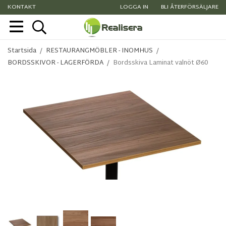
KONTAKT
LOGGA IN
BLI ÅTERFÖRSÄLJARE
Startsida
/
RESTAURANGMÖBLER - INOMHUS
/
BORDSSKIVOR - LAGERFÖRDA
/
Bordsskiva Laminat valnöt Ø60