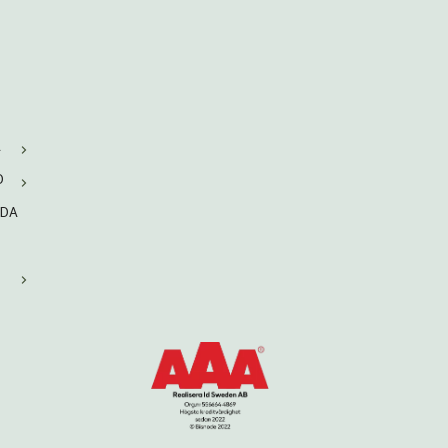
A
D
RDA