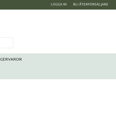
LOGGA IN
BLI ÅTERFÖRSÄLJARE
AGERVAROR