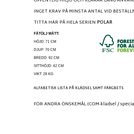
OFFENTLIG MILJÖ OCH KLARAR LÅNG ANVÄ
INGET KRAV PÅ MINSTA ANTAL VID BESTÄLL
TITTA HÄR PÅ HELA SERIEN
POLAR
FÅTÖLJ MÅTT:
HÖJD: 71 CM
DJUP: 70 CM
BREDD: 92 CM
SITTHÖJD: 42 CM
VIKT: 28 KG
ALFABETISK LISTA PÅ KLÄDSEL SAMT FÄRGBETS
FÖR ANDRA ÖNSKEMÅL (COM-klädsel / specialh