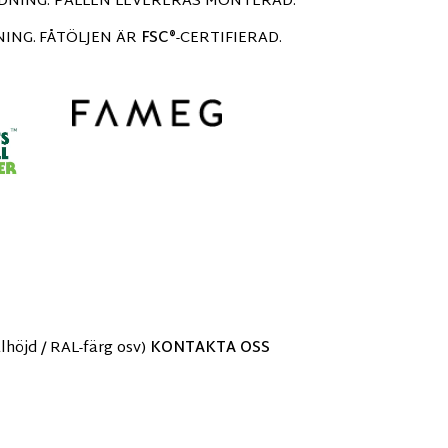
NDNING. PALLEN LEVERERAS MONTERAD.
NING.
FÅTÖLJEN ÄR
FSC®
-CERTIFIERAD.
öjd / RAL-färg osv)
KONTAKTA OSS