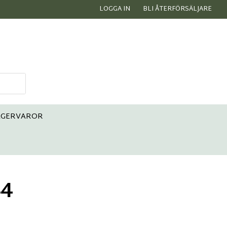
LOGGA IN
BLI ÅTERFÖRSÄLJARE
AGERVAROR
44