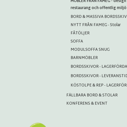
MÖBLER FRÅN FAMEG - design 
restaurang och offentlig miljö
BORD & MASSIVA BORDSSKI
NYTT FRÅN FAMEG - Stolar
FÅTÖLJER
SOFFA
MODULSOFFA SNUG
BARNMÖBLER
BORDSSKIVOR - LAGERFÖRD
BORDSSKIVOR - LEVERANSTI
KÖSTOLPE & REP - LAGERFÖ
FÄLLBARA BORD & STOLAR
KONFERENS & EVENT