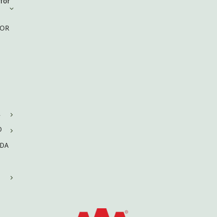
för
VOR
A
D
RDA