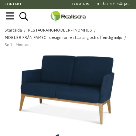
KONTAKT
LOGGA IN
BLI ÅTERFÖRSÄLJARE
Startsida
/
RESTAURANGMÖBLER - INOMHUS
/
MÖBLER FRÅN FAMEG - design för restaurang och offentlig miljö
/
Soffa Montana