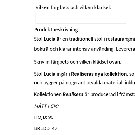
Vilken färgbets och vilken klädsel:
Produktbeskrivning:
Stol
Lucia
är en traditionell stol i restaurangm
bokträ och klarar intensiv använding. Leverer
Skriv in färgbets och vilken klädsel ovan.
Stol
Lucia
ingår i
Realiseras nya kollektion
, s
och bygger på noggrant utvalda material, inklusi
Kollektionen
Realisera
är producerad i främsta 
MÅTT I CM:
HÖJD: 95
BREDD: 47