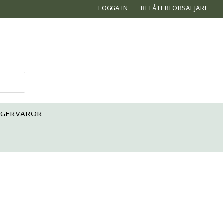
LOGGA IN
BLI ÅTERFÖRSÄLJARE
AGERVAROR