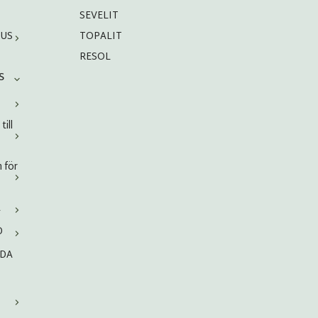
SEVELIT
HUS
TOPALIT
RESOL
S
ill
 för
A
D
RDA