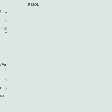
RESOL
S
 till
 för
A
D
RDA