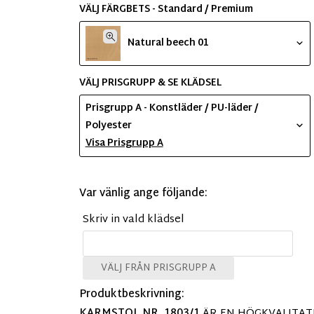
VÄLJ FÄRGBETS - Standard / Premium
Natural beech 01
VÄLJ PRISGRUPP & SE KLÄDSEL
Prisgrupp A - Konstläder / PU-läder /
Polyester
Visa Prisgrupp A
Var vänlig ange följande:
Skriv in vald klädsel
VÄLJ FRÅN PRISGRUPP A
Produktbeskrivning:
KARMSTOL NR. 1803/1
ÄR EN HÖGKVALITATI