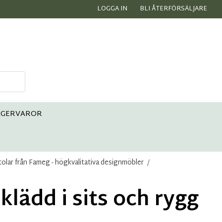
LOGGA IN
BLI ÅTERFÖRSÄLJARE
AGERVAROR
tolar från Fameg - högkvalitativa designmöbler
/
klädd i sits och rygg