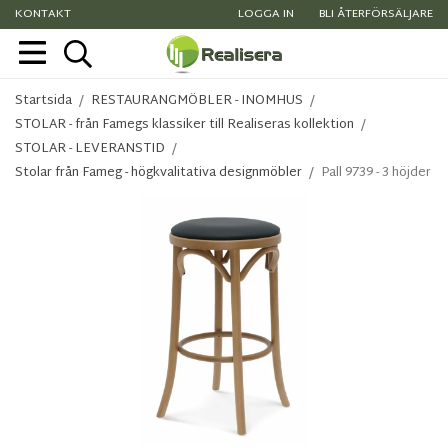
KONTAKT
LOGGA IN
BLI ÅTERFÖRSÄLJARE
Startsida
/
RESTAURANGMÖBLER - INOMHUS
/
STOLAR - från Famegs klassiker till Realiseras kollektion
/
STOLAR - LEVERANSTID
/
Stolar från Fameg - högkvalitativa designmöbler
/
Pall 9739 - 3 höjder