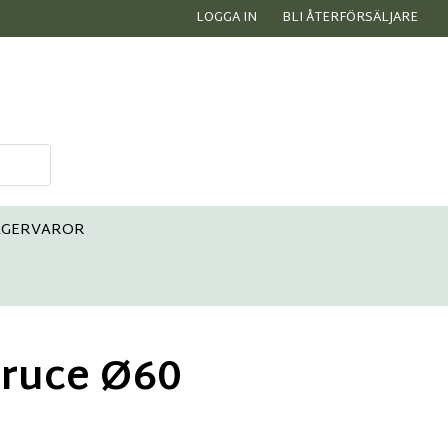
LOGGA IN
BLI ÅTERFÖRSÄLJARE
AGERVAROR
pruce Ø60