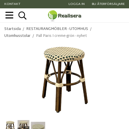
KONTAKT
LOGGA IN
BLI ÅTERFÖRSÄLJARE
Startsida
/
RESTAURANGMÖBLER - UTOMHUS
/
Utomhusstolar
/
Pall Paris I creme-grön - nyhet