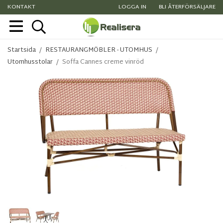
KONTAKT
LOGGA IN
BLI ÅTERFÖRSÄLJARE
Startsida
/
RESTAURANGMÖBLER - UTOMHUS
/
Utomhusstolar
/
Soffa Cannes creme vinröd