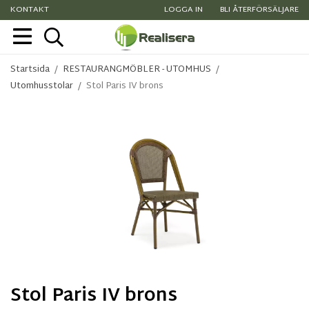
KONTAKT
LOGGA IN
BLI ÅTERFÖRSÄLJARE
Startsida
/
RESTAURANGMÖBLER - UTOMHUS
/
Utomhusstolar
/
Stol Paris IV brons
Stol Paris IV brons