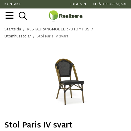
KONTAKT
LOGGA IN
BLI ÅTERFÖRSÄLJARE
Startsida
/
RESTAURANGMÖBLER - UTOMHUS
/
Utomhusstolar
/
Stol Paris IV svart
Stol Paris IV svart