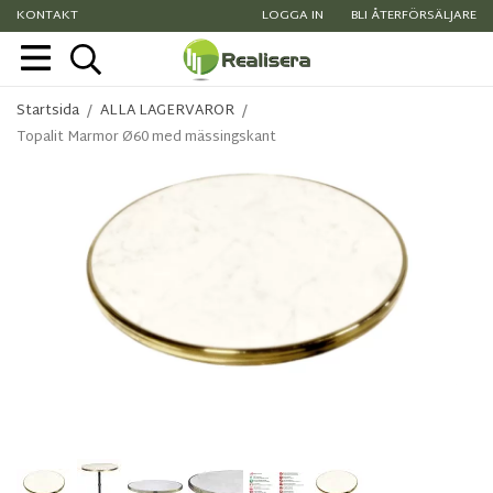
KONTAKT
LOGGA IN
BLI ÅTERFÖRSÄLJARE
Startsida
/
ALLA LAGERVAROR
/
Topalit Marmor Ø60 med mässingskant