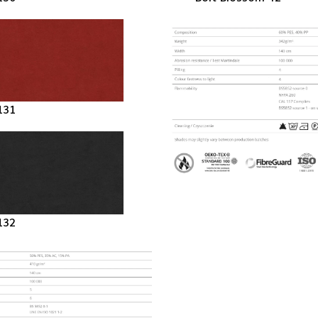
131
132