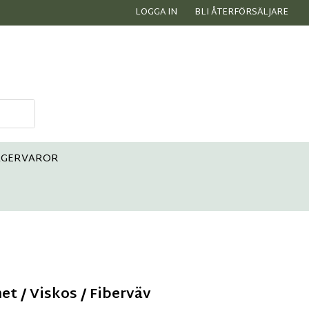
LOGGA IN
BLI ÅTERFÖRSÄLJARE
AGERVAROR
et / Viskos / Fiberväv