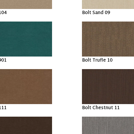
104
Bolt Sand 09
901
Bolt Trufle 10
111
Bolt Chestnut 11