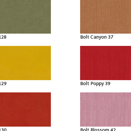
128
Bolt Canyon 37
129
Bolt Poppy 39
130
Bolt Blossom 42