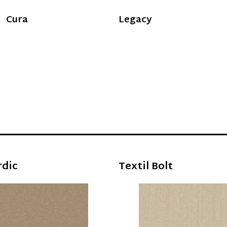
Cura
Legacy
____________________________
rdic
Textil Bolt