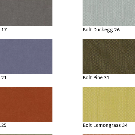
117
Bolt Duckegg 26
121
Bolt Pine 31
125
Bolt Lemongrass 34