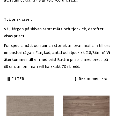
återvunnet trä.
GMS
är FSC®-certifierade.
Två prisklasser.
Välj färgen på skivan samt mått och tjocklek, därefter
visas priset.
För
specialmått
ocn
annan storlek
än ovan
maila in
till oss
en prisförfrågan.
Färgkod, antal och tjocklek (18/36mm)
Vi
återkommer till er med pris!
Bättre prisbild med bredd på
68 cm, än om man vill ha exakt 70 i bredd.
FILTER
Rekommenderad