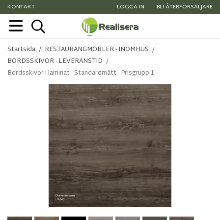
KONTAKT
LOGGA IN
BLI ÅTERFÖRSÄLJARE
Startsida
/
RESTAURANGMÖBLER - INOMHUS
/
BORDSSKIVOR - LEVERANSTID
/
Bordsskivor i laminat - Standardmått - Prisgrupp 1