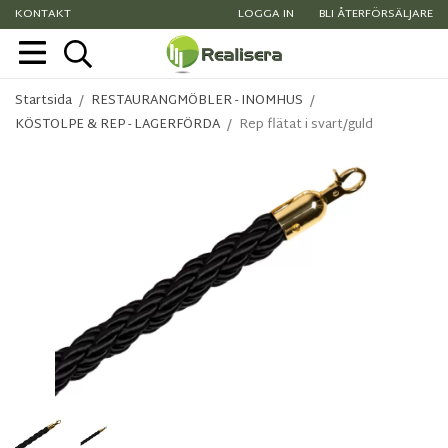
KONTAKT
LOGGA IN
BLI ÅTERFÖRSÄLJARE
Startsida
/
RESTAURANGMÖBLER - INOMHUS
/
KÖSTOLPE & REP - LAGERFÖRDA
/
Rep flätat i svart/guld