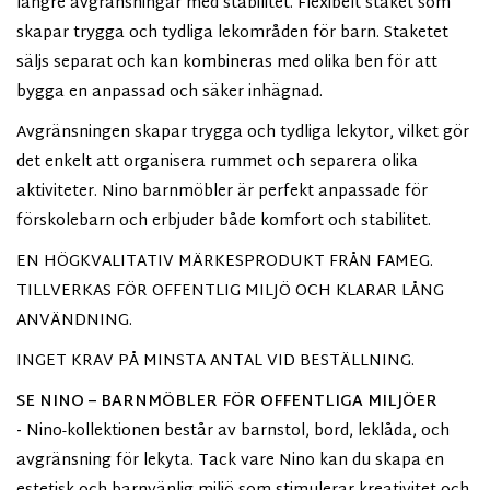
längre avgränsningar med stabilitet. Flexibelt staket som
skapar trygga och tydliga lekområden för barn. Staketet
säljs separat och kan kombineras med olika ben för att
bygga en anpassad och säker inhägnad.
Avgränsningen skapar trygga och tydliga lekytor, vilket gör
det enkelt att organisera rummet och separera olika
aktiviteter. Nino barnmöbler är perfekt anpassade för
förskolebarn och erbjuder både komfort och stabilitet.
EN HÖGKVALITATIV MÄRKESPRODUKT FRÅN FAMEG.
TILLVERKAS FÖR OFFENTLIG MILJÖ OCH KLARAR LÅNG
ANVÄNDNING.
INGET KRAV PÅ MINSTA ANTAL VID BESTÄLLNING.
SE
NINO – BARNMÖBLER FÖR OFFENTLIGA MILJÖER
-
Nino-kollektionen består av barnstol, bord, leklåda, och
avgränsning för lekyta. Tack vare Nino kan du skapa en