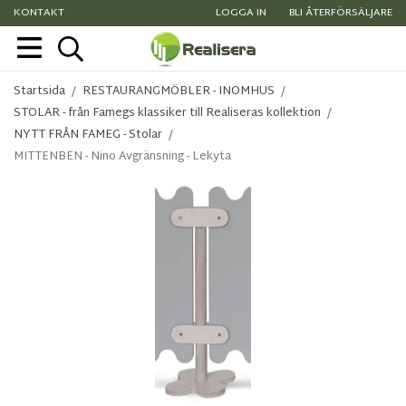
KONTAKT
LOGGA IN
BLI ÅTERFÖRSÄLJARE
Startsida
/
RESTAURANGMÖBLER - INOMHUS
/
STOLAR - från Famegs klassiker till Realiseras kollektion
/
NYTT FRÅN FAMEG - Stolar
/
MITTENBEN - Nino Avgränsning - Lekyta