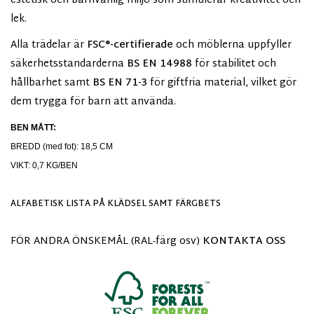
estetisk och barnvänlig miljö som stimulerar kreativitet och
lek.
Alla trädelar är
FSC®-certifierade
och möblerna uppfyller
säkerhetsstandarderna
BS EN 14988
för stabilitet och
hållbarhet samt
BS EN 71-3
för giftfria material, vilket gör
dem trygga för barn att använda.
BEN MÅTT:
BREDD (med fot): 18,5 CM
VIKT: 0,7 KG/BEN
ALFABETISK LISTA PÅ KLÄDSEL SAMT FÄRGBETS
FÖR ANDRA ÖNSKEMÅL (RAL-färg osv)
KONTAKTA OSS