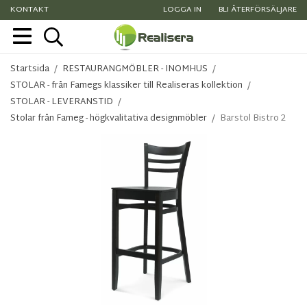
KONTAKT
LOGGA IN
BLI ÅTERFÖRSÄLJARE
Startsida
/
RESTAURANGMÖBLER - INOMHUS
/
STOLAR - från Famegs klassiker till Realiseras kollektion
/
STOLAR - LEVERANSTID
/
Stolar från Fameg - högkvalitativa designmöbler
/
Barstol Bistro 2