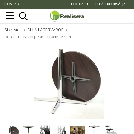
KONTAKT
LOGGA IN
BLI ÅTERFÖRSÄLJARE
Startsida
/
ALLA LAGERVAROR
/
Bordsstativ VM pelare 110cm - Krom