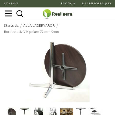
KONTAKT
LOGGA IN
BLI ÅTERFÖRSÄLJARE
Startsida
/
ALLA LAGERVAROR
/
Bordsstativ VM pelare 72cm - Krom