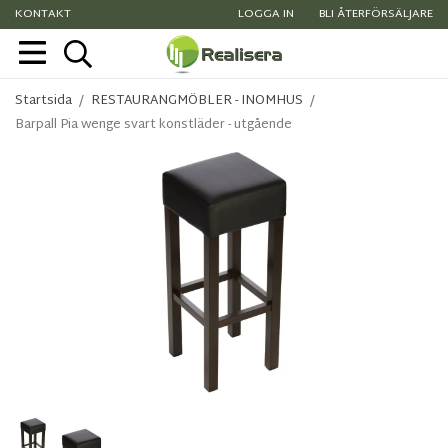
KONTAKT
LOGGA IN
BLI ÅTERFÖRSÄLJARE
Startsida
/
RESTAURANGMÖBLER - INOMHUS
/
Barpall Pia wenge svart konstläder - utgående